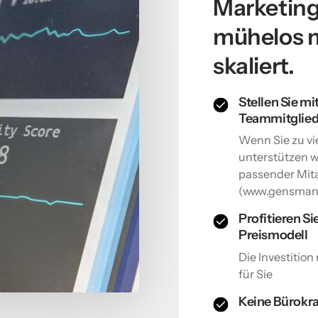
Marketing
mühelos m
skaliert.
Stellen Sie mi
Teammitglied
Wenn Sie zu vi
unterstützen w
passender Mita
(www.gensmant
Profitieren S
Preismodell
Die Investitio
für Sie
Keine Bürokra