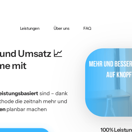
Leistungen
Über uns
FAQ
 und Umsatz 📈 
durch digitale Systeme mit 
eistungsbasiert
 sind – dank 
LG5-Methode die zeitnah mehr und 
en 
planbar machen
100% Leistung