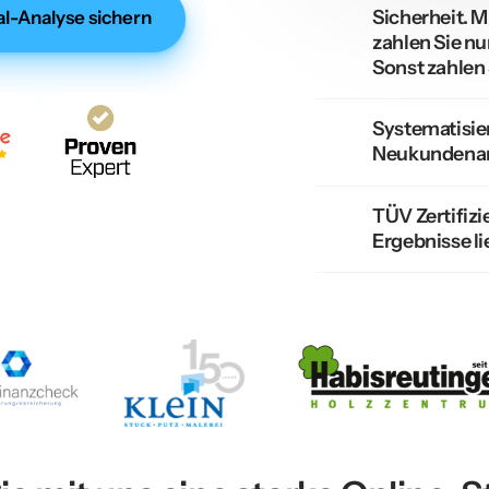
Sicherheit. Mi
l-Analyse sichern
zahlen Sie nu
Sonst zahlen 
Systematisie
Neukundenanf
TÜV Zertifizi
Ergebnisse li