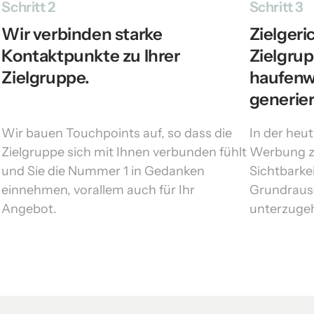
Schritt 2
Schritt 3
Wir verbinden starke 
Zielgeri
Kontaktpunkte zu Ihrer 
Zielgrupp
Zielgruppe.

haufenw
generier
Wir bauen Touchpoints auf, so dass die 
In der heut
Zielgruppe sich mit Ihnen verbunden fühlt 
Werbung zu
und Sie die Nummer 1 in Gedanken 
Sichtbarkei
einnehmen, vorallem auch für Ihr 
Grundrausc
Angebot.
unterzuge