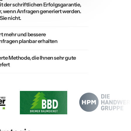
t der schriftlichen Erfolgsgarantie, 
r, wenn Anfragen generiert werden. 
Sie nicht.
rt mehr und bessere 
ragen planbar erhalten 
erte Methode, die Ihnen sehr gute 
efert