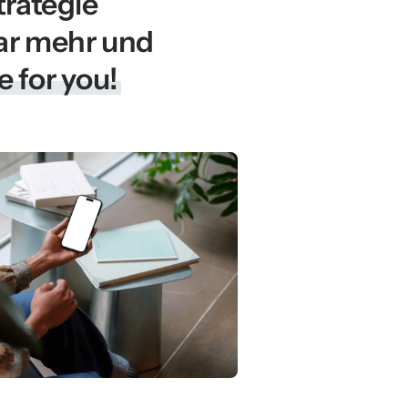
rategie 
planbar mehr und 
e 
for 
you!