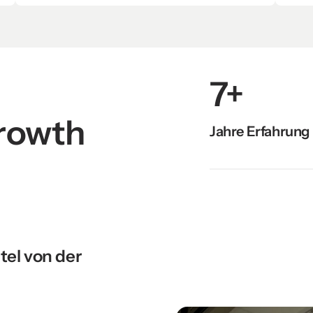
7+
owth 
Jahre Erfahrung

el von der 